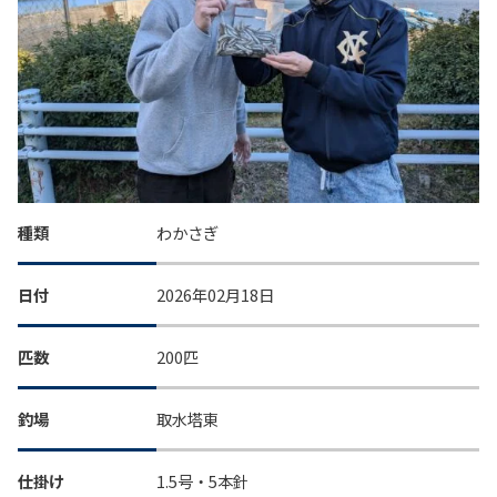
種類
わかさぎ
日付
2026年02月18日
匹数
200匹
釣場
取水塔東
仕掛け
1.5号・5本針