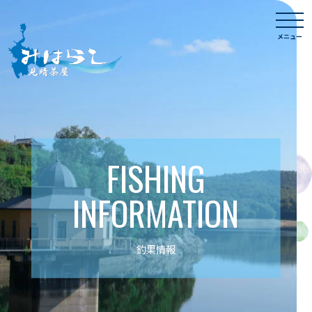
Skip
togg
to
navi
メニュー
content
FISHING
INFORMATION
釣果情報