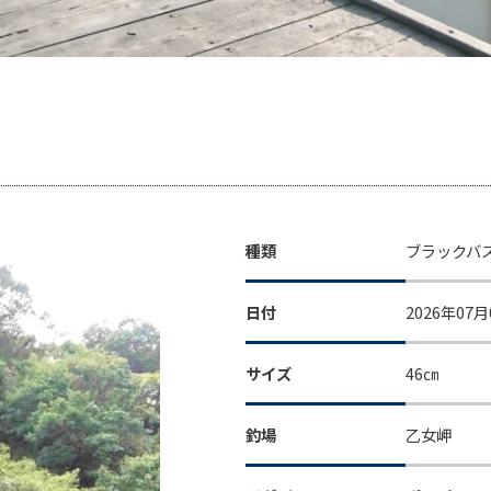
種類
ブラックバ
日付
2026年07月
サイズ
46㎝
釣場
乙女岬