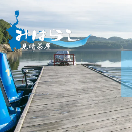
Skip
to
content