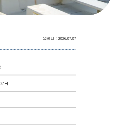
公開日：
2026.07.07
ス
07日