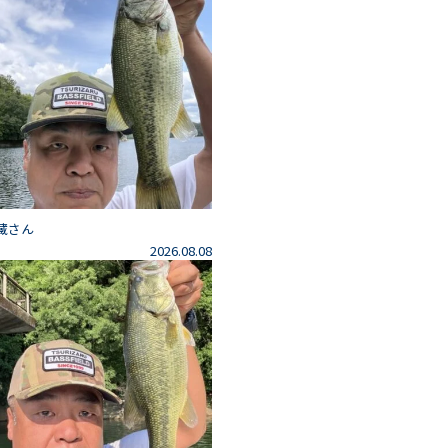
藏さん
2026.08.08