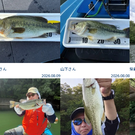
さん
山下さん
柴
2026.08.09
2026.08.08