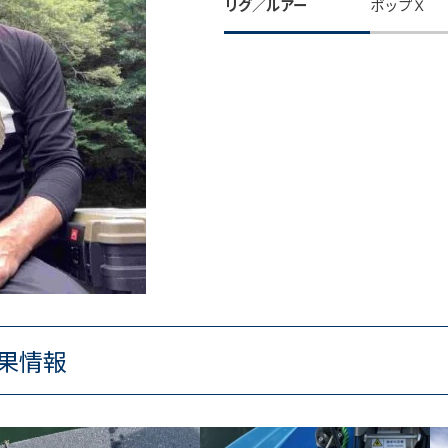
リグ／ルアー
ポップＸ
果情報