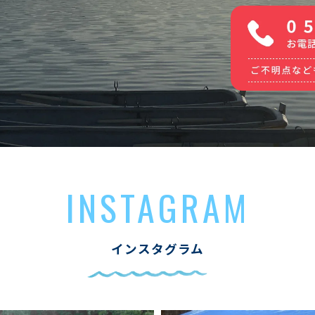
INSTAGRAM
インスタグラム