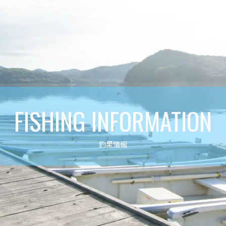
FISHING INFORMATION
釣果情報