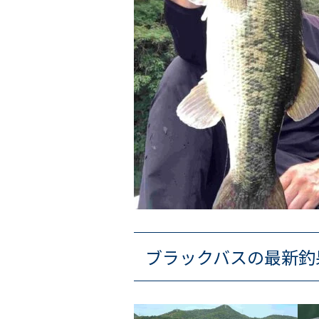
ブラックバスの最新釣