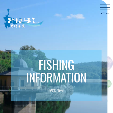
Skip
togg
to
navi
メニュー
content
FISHING
INFORMATION
釣果情報