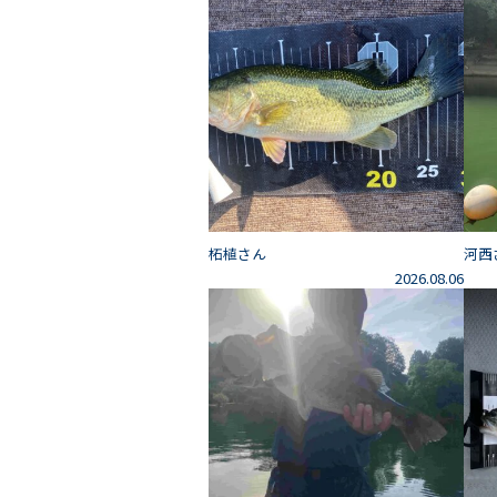
柘植さん
河西
2026.08.06