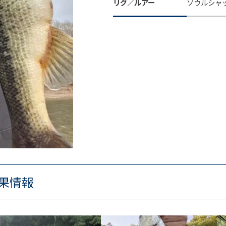
リグ／ルアー
ソウルシャ
果情報