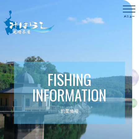
Skip
togg
to
navi
メニュー
content
FISHING
INFORMATION
釣果情報