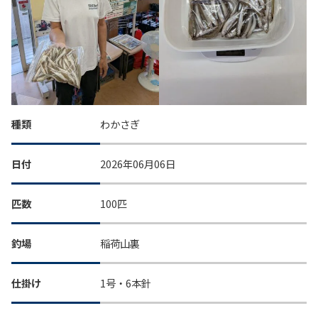
種類
わかさぎ
日付
2026年06月06日
匹数
100匹
釣場
稲荷山裏
仕掛け
1号・6本針