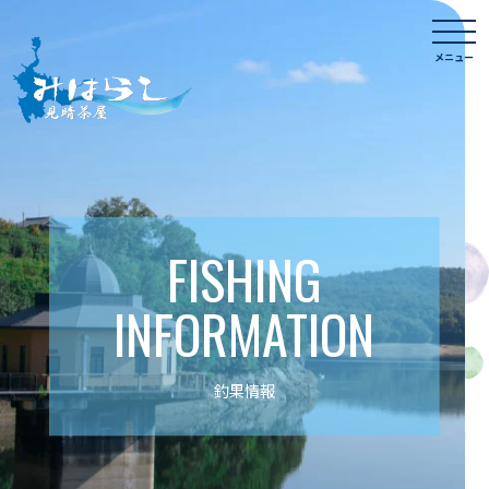
Skip
togg
to
navi
メニュー
content
FISHING
INFORMATION
釣果情報