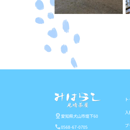
ト
入
pin_drop
愛知県犬山市堤下60
ブ
call
0568-67-0705