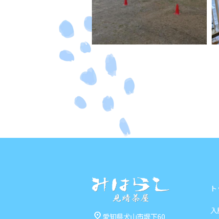
ト
入
pin_drop
愛知県犬山市堤下60