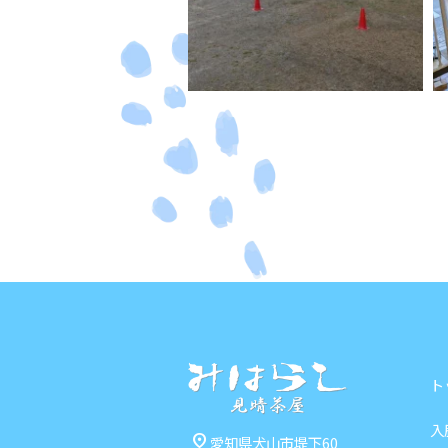
ト
入
pin_drop
愛知県犬山市堤下60