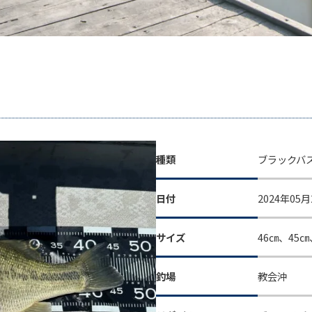
種類
ブラックバ
日付
2024年05月
サイズ
46㎝、45㎝
釣場
教会沖