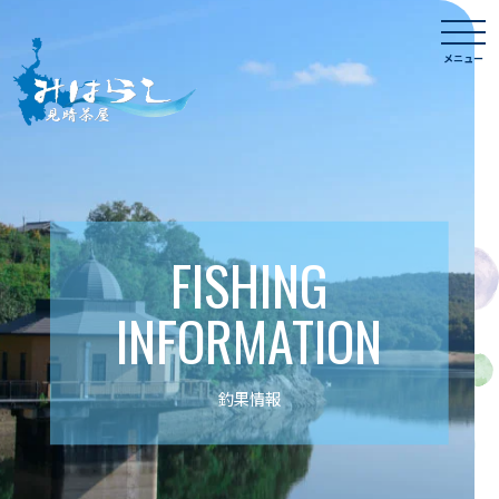
Skip
togg
to
navi
メニュー
content
FISHING
INFORMATION
釣果情報