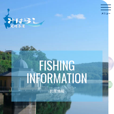
Skip
togg
to
navi
メニュー
content
FISHING
INFORMATION
釣果情報