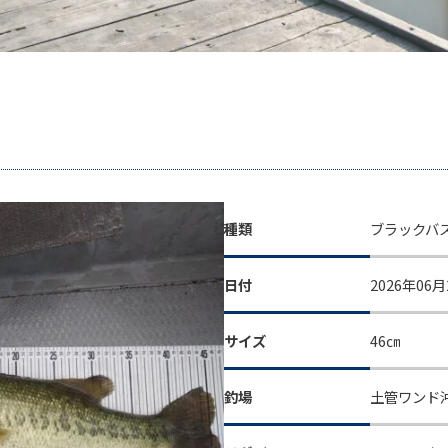
種類
ブラックバ
日付
2026年06月
サイズ
46㎝
釣場
土管ワンド