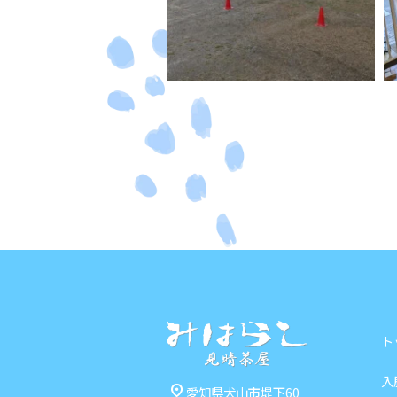
ト
入
pin_drop
愛知県犬山市堤下60