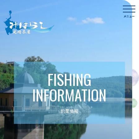
Skip
togg
to
navi
メニュー
content
FISHING
INFORMATION
釣果情報