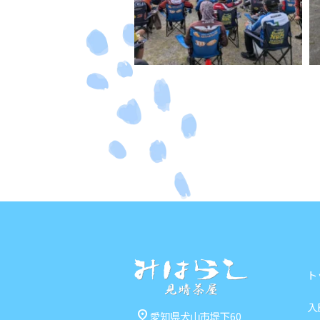
ト
入
pin_drop
愛知県犬山市堤下60