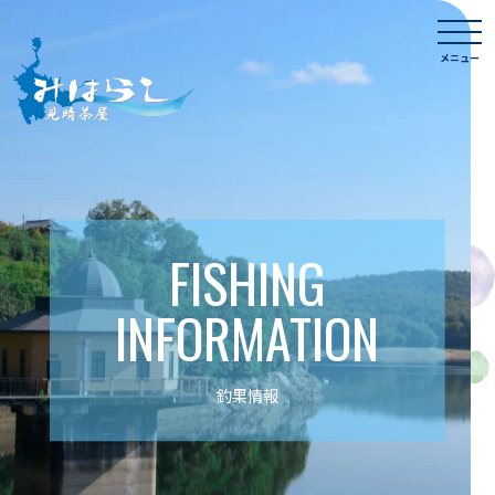
Skip
togg
to
navi
メニュー
content
FISHING
INFORMATION
釣果情報