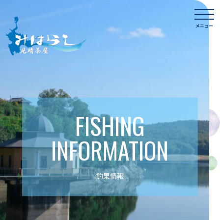
Skip
togg
to
navi
メニュー
content
FISHING
INFORMATION
釣果情報