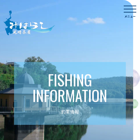
Skip
togg
to
navi
メニュー
content
FISHING
INFORMATION
釣果情報