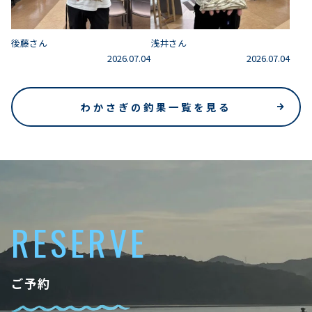
後藤さん
浅井さん
2026.07.04
2026.07.04
わかさぎの釣果一覧を見る
RESERVE
ご予約