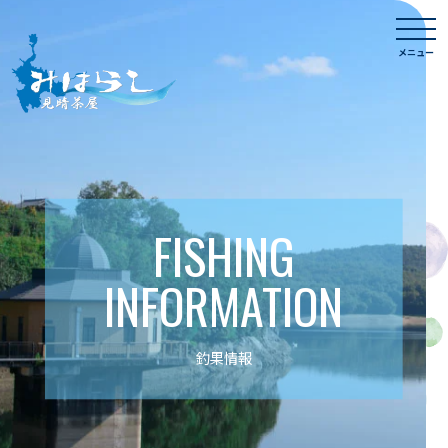
Skip
togg
to
navi
メニュー
content
FISHING
INFORMATION
釣果情報