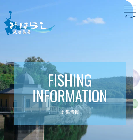
Skip
togg
to
navi
メニュー
content
FISHING
INFORMATION
釣果情報