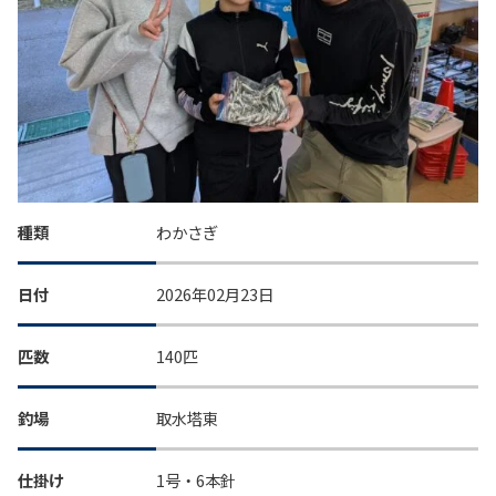
種類
わかさぎ
日付
2026年02月23日
匹数
140匹
釣場
取水塔東
仕掛け
1号・6本針