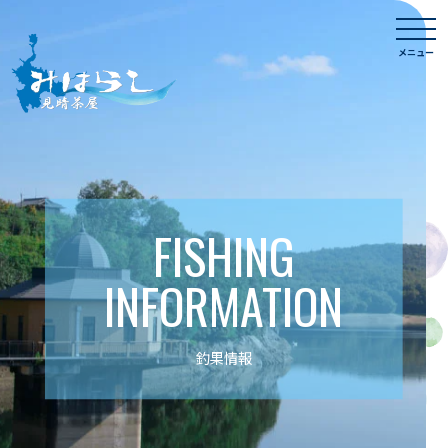
Skip
togg
to
navi
メニュー
content
FISHING
INFORMATION
釣果情報