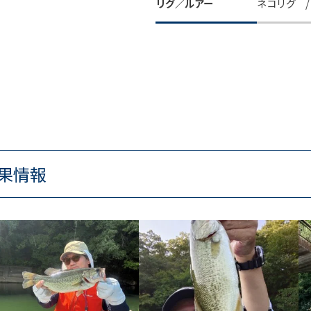
リグ／ルアー
ネコリグ 
果情報