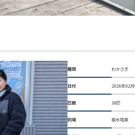
種類
わかさぎ
日付
2026年02月
匹数
30匹
釣場
取水塔東