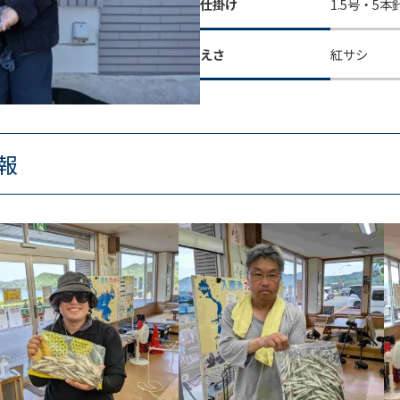
仕掛け
1.5号・5本
えさ
紅サシ
報