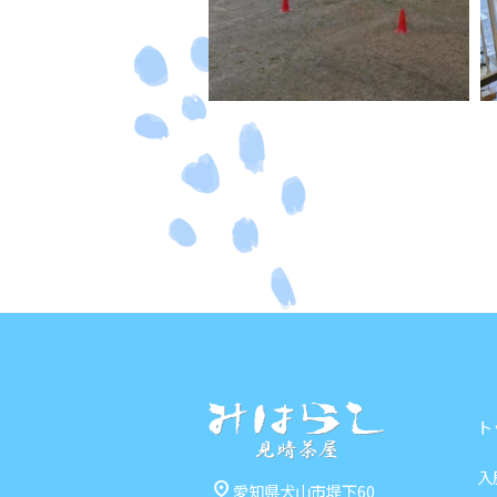
ト
入
pin_drop
愛知県犬山市堤下60