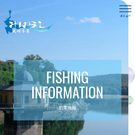
Skip
togg
to
navi
メニュー
content
FISHING
INFORMATION
釣果情報