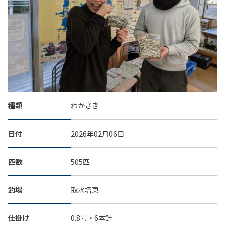
種類
わかさぎ
日付
2026年02月06日
匹数
505匹
釣場
取水塔東
仕掛け
0.8号・6本針