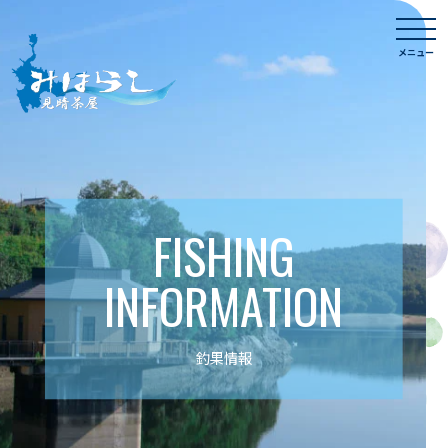
Skip
togg
to
navi
メニュー
content
FISHING
INFORMATION
釣果情報