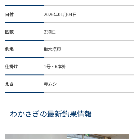
日付
2026年01月04日
匹数
230匹
釣場
取水塔東
仕掛け
1号・6本針
えさ
赤ムシ
わかさぎの最新釣果情報