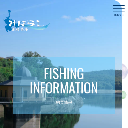
Skip
togg
to
navi
メニュー
content
FISHING
INFORMATION
釣果情報