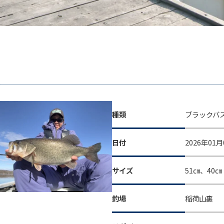
種類
ブラックバ
日付
2026年01月
サイズ
51㎝、40㎝
釣場
稲荷山裏