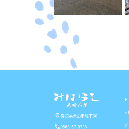
ト
入
pin_drop
愛知県犬山市堤下60
ブ
call
0568-67-0705