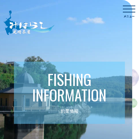
Skip
togg
to
navi
メニュー
content
FISHING
INFORMATION
釣果情報