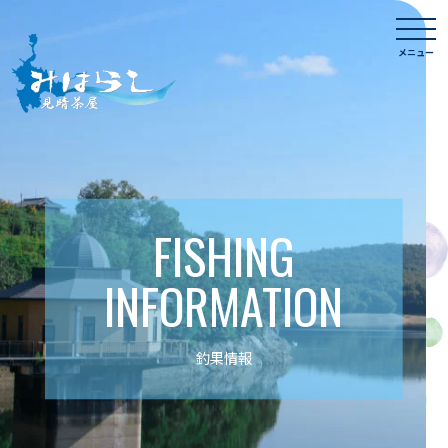
Skip
togg
to
navi
メニュー
content
FISHING
INFORMATION
釣果情報