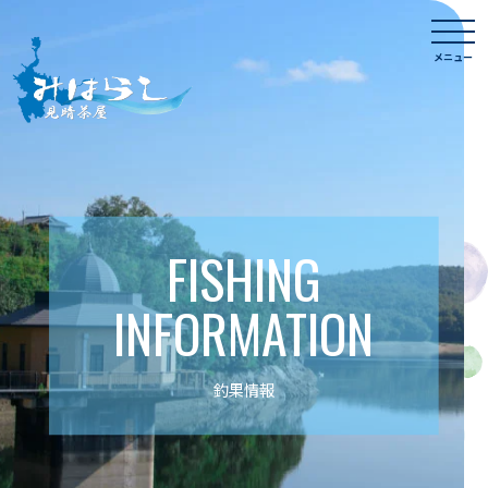
Skip
togg
to
navi
メニュー
content
FISHING
INFORMATION
釣果情報