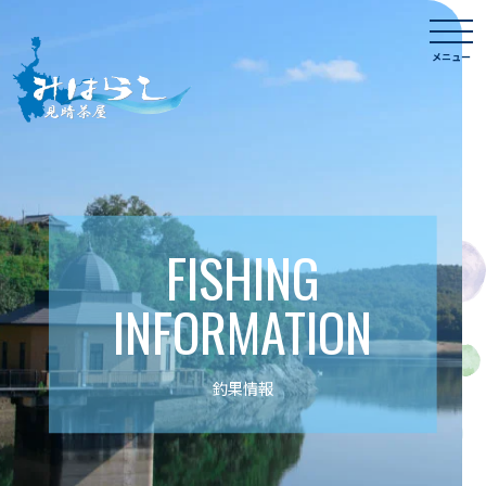
Skip
togg
to
navi
メニュー
content
FISHING
INFORMATION
釣果情報