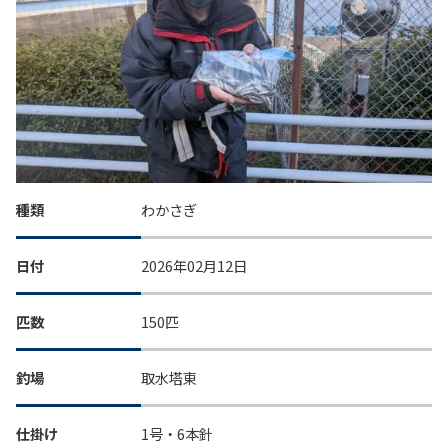
種類
わかさぎ
日付
2026年02月12日
匹数
150匹
釣場
取水塔東
仕掛け
1号・6本針