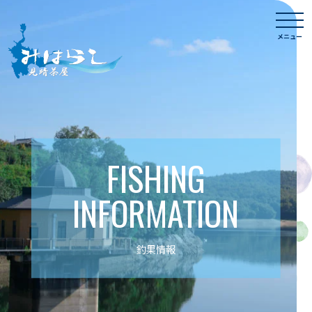
Skip
togg
to
navi
メニュー
content
FISHING
INFORMATION
釣果情報