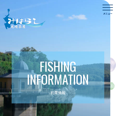
Skip
togg
to
navi
メニュー
content
FISHING
INFORMATION
釣果情報