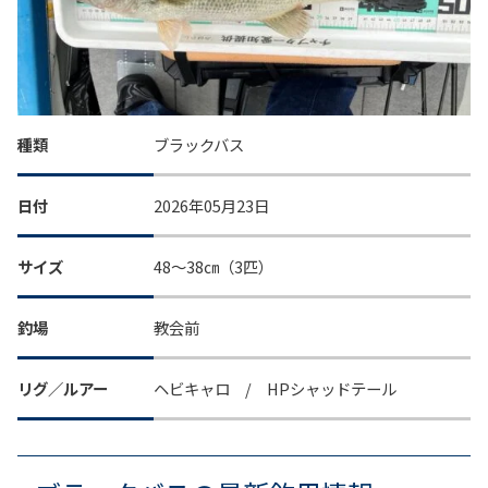
種類
ブラックバス
日付
2026年05月23日
サイズ
48～38㎝（3匹）
釣場
教会前
リグ／ルアー
ヘビキャロ / HPシャッドテール