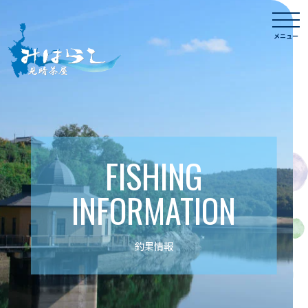
Skip
togg
to
navi
メニュー
content
FISHING
INFORMATION
釣果情報