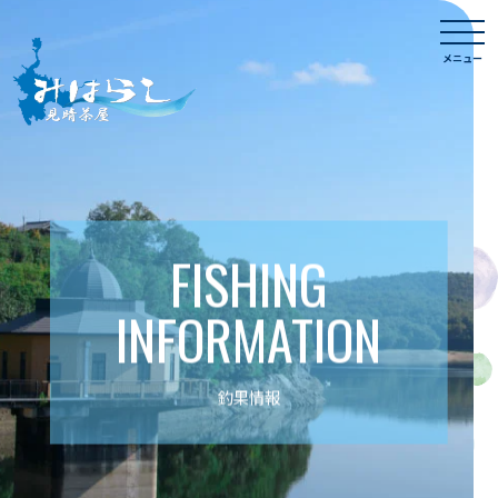
Skip
togg
to
navi
メニュー
content
FISHING
INFORMATION
釣果情報