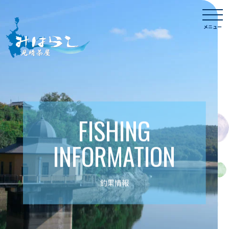
Skip
togg
to
navi
メニュー
content
FISHING
INFORMATION
釣果情報