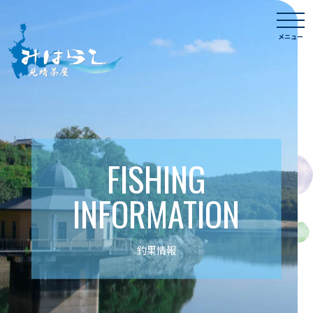
Skip
togg
to
navi
メニュー
content
FISHING
INFORMATION
釣果情報