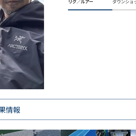
リグ／ルアー
ダウンショ
果情報