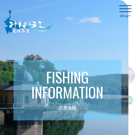
Skip
togg
to
navi
メニュー
content
FISHING
INFORMATION
釣果情報