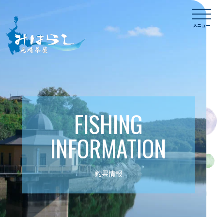
Skip
togg
to
navi
メニュー
content
FISHING
INFORMATION
釣果情報