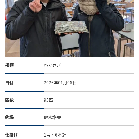
種類
わかさぎ
日付
2026年01月06日
匹数
95匹
釣場
取水塔東
仕掛け
1号・6本針