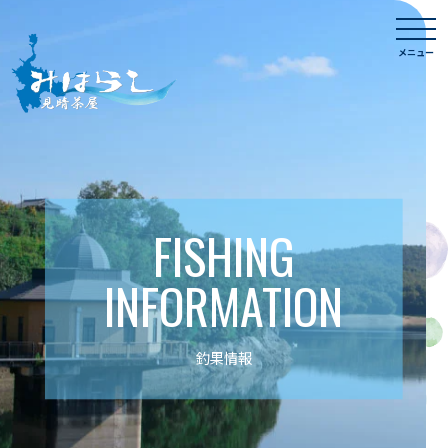
Skip
togg
to
navi
メニュー
content
FISHING
INFORMATION
釣果情報