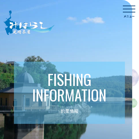
Skip
togg
to
navi
メニュー
content
FISHING
INFORMATION
釣果情報