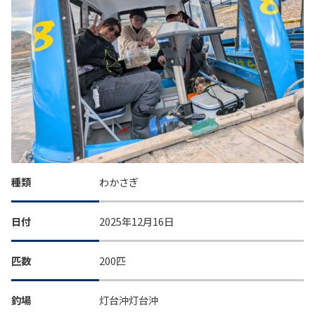
種類
わかさぎ
日付
2025年12月16日
匹数
200匹
釣場
灯台沖灯台沖