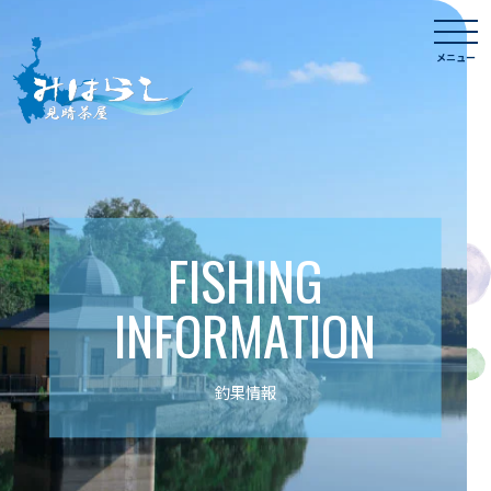
Skip
togg
to
navi
メニュー
content
FISHING
INFORMATION
釣果情報