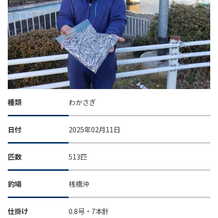
種類
わかさぎ
日付
2025年02月11日
匹数
513匹
釣場
桟橋沖
仕掛け
0.8号・7本針