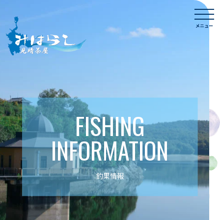
Skip
togg
to
navi
メニュー
content
FISHING
INFORMATION
釣果情報