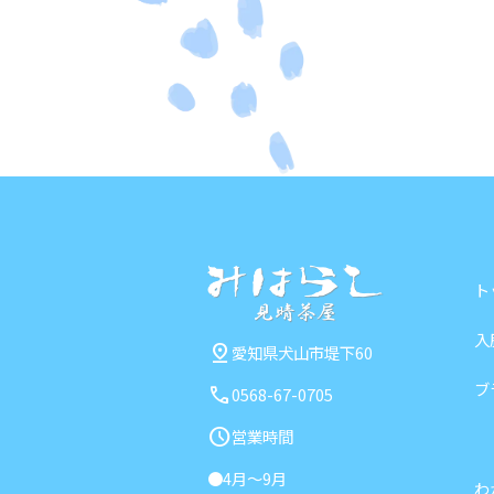
ト
入
pin_drop
愛知県犬山市堤下60
ブ
call
0568-67-0705
schedule
営業時間
4月～9月
わ