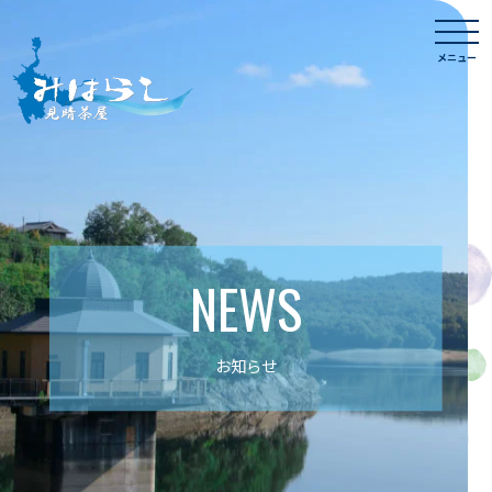
Skip
togg
to
navi
メニュー
content
NEWS
お知らせ