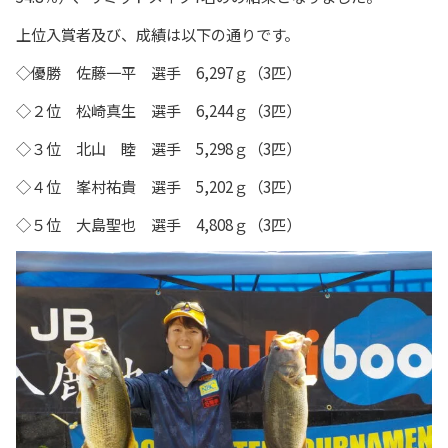
上位入賞者及び、成績は以下の通りです。
◇優勝 佐藤一平 選手 6,297ｇ（3匹）
◇２位 松崎真生 選手 6,244ｇ（3匹）
◇３位 北山 睦 選手 5,298ｇ（3匹）
◇４位 峯村祐貴 選手 5,202ｇ（3匹）
◇５位 大島聖也 選手 4,808ｇ（3匹）