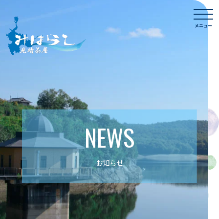
Skip
togg
to
navi
メニュー
content
NEWS
お知らせ