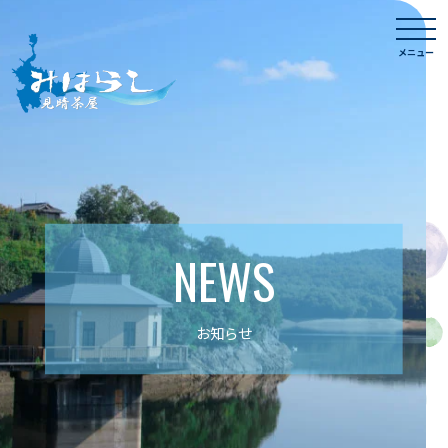
Skip
togg
to
navi
メニュー
content
NEWS
お知らせ