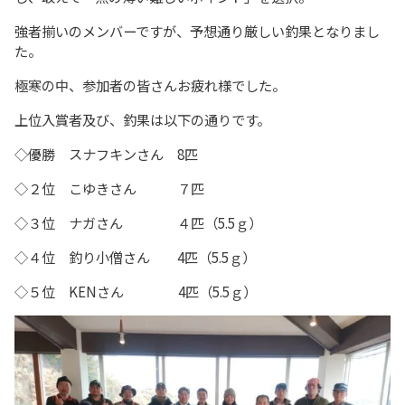
強者揃いのメンバーですが、予想通り厳しい釣果となりまし
た。
極寒の中、参加者の皆さんお疲れ様でした。
上位入賞者及び、釣果は以下の通りです。
◇優勝 スナフキンさん 8匹
◇２位 こゆきさん ７匹
◇３位 ナガさん ４匹（5.5ｇ）
◇４位 釣り小僧さん 4匹（5.5ｇ）
◇５位 KENさん 4匹（5.5ｇ）